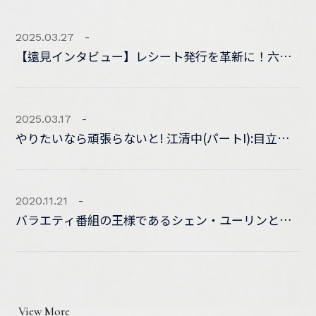
2025.03.27
【遠見インタビュー】レシート発行を革新に！六星
集はなぜマッサージを台湾のソフトパワーに変えら
れたのか？
2025.03.17
やりたいなら頑張らないと! 江清中(パートI):目立た
ない産業は六つ星産業でなければならない|ホストの
徐景景|三里ニュースネットワーク
2020.11.21
バラエティ番組の王様であるシェン・ユーリンとウ
ィリアム・シェンは、マッサージを学ぶために6スタ
ージダジストアに来ました
View More