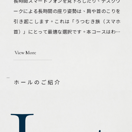
長時間スマートフォンを見下ろしたり、デスクワ
ロ
ークによる長時間の座り姿勢は、肩や首のこりを
ク
引き起こします。これは「うつむき族（スマホ
。
首）」にとって最適な選択です。本コースはわず
相
か20分で効果的なリラクゼーションを実感できま
と
す。マッサージにより血行が促進され、血流の滞
じ
View More
りによって引き起こされる頭痛や手足の冷えの改
高
善にもつながります。
ホールのご紹介