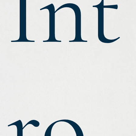
Int
ro