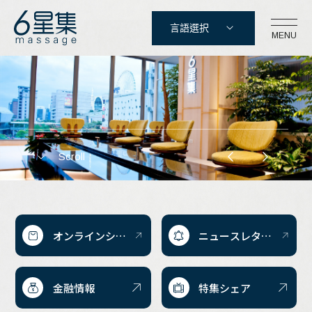
台北マッサージのおすすめ|全
シックススターセット株式会
言語選択
MENU
社
身マッサージ、全身オイルプッ
台北市信義区忠孝東路5段17-3号
シュサービスを一度に実施、5
02-2762-2166
つ星の究極のリラクゼーション
Scroll
体験|株式会社シックススター
ログイン
新規登録
カート
セット
オンラインショ
ニュースレター
ッピング
を購読する
金融情報
特集シェア