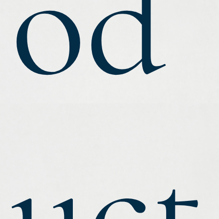
od
uct