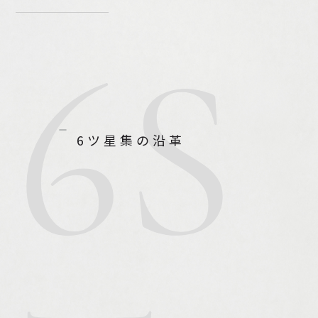
6S
6ツ星集の沿革